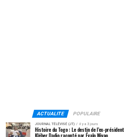
ACTUALITE
POPULAIRE
JOURNAL TÉLÉVISÉ (JT)
il y a 3 jours
Histoire du Togo : Le destin de l’ex-président
Kléber Dadjo raconté par Évalo Wiyao