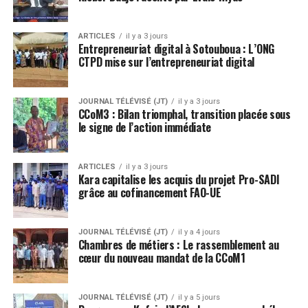
ARTICLES
il y a 3 jours
Entrepreneuriat digital à Sotouboua : L’ONG
CTPD mise sur l’entrepreneuriat digital
JOURNAL TÉLÉVISÉ (JT)
il y a 3 jours
CCoM3 : Bilan triomphal, transition placée sous
le signe de l’action immédiate
ARTICLES
il y a 3 jours
Kara capitalise les acquis du projet Pro-SADI
grâce au cofinancement FAO-UE
JOURNAL TÉLÉVISÉ (JT)
il y a 4 jours
Chambres de métiers : Le rassemblement au
cœur du nouveau mandat de la CCoM1
JOURNAL TÉLÉVISÉ (JT)
il y a 5 jours