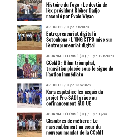
Histoire du Togo : Le destin de
l’ex-président Kléber Dadjo
raconté par Évalo Wiyao
ARTICLES
il y a 7 heures
Entrepreneuriat digital à
Sotouboua : L’ONG CTPD mise sur
l’entrepreneuriat digital
JOURNAL TÉLÉVISÉ (JT)
il y a 12 heures
CCoM3 : Bilan triomphal,
transition placée sous le signe de
l’action immédiate
ARTICLES
il y a 13 heures
Kara capitalise les acquis du
projet Pro-SADI grâce au
cofinancement FAO-UE
JOURNAL TÉLÉVISÉ (JT)
il y a 1 jour
Chambres de métiers : Le
rassemblement au cœur du
nouveau mandat de la CCoM1