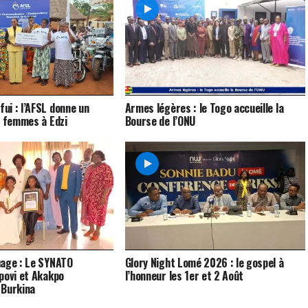
i : l’AFSL donne un
Armes légères : le Togo accueille la
x femmes à Edzi
Bourse de l’ONU
uage : Le SYNATO
Glory Night Lomé 2026 : le gospel à
povi et Akakpo
l’honneur les 1er et 2 Août
 Burkina