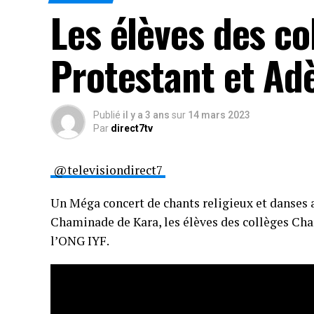
Les élèves des c
Protestant et Ad
Publié
il y a 3 ans
sur
14 mars 2023
Par
direct7tv
@televisiondirect7
Un Méga concert de chants religieux et danses a
Chaminade de Kara, les élèves des collèges Cham
l’ONG IYF.