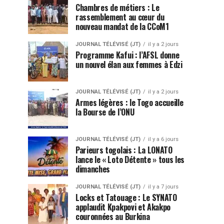
Chambres de métiers : Le
rassemblement au cœur du
nouveau mandat de la CCoM1
JOURNAL TÉLÉVISÉ (JT)
il y a 2 jours
Programme Kafui : l’AFSL donne
un nouvel élan aux femmes à Edzi
JOURNAL TÉLÉVISÉ (JT)
il y a 2 jours
Armes légères : le Togo accueille
la Bourse de l’ONU
JOURNAL TÉLÉVISÉ (JT)
il y a 6 jours
Parieurs togolais : La LONATO
lance le « Loto Détente » tous les
dimanches
JOURNAL TÉLÉVISÉ (JT)
il y a 7 jours
Locks et Tatouage : Le SYNATO
applaudit Kpakpovi et Akakpo
couronnées au Burkina