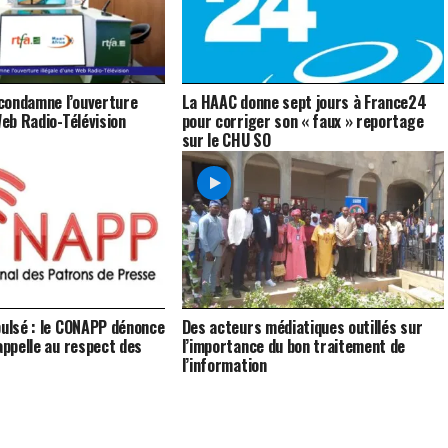
condamne l’ouverture
La HAAC donne sept jours à France24
Web Radio-Télévision
pour corriger son « faux » reportage
sur le CHU SO
pulsé : le CONAPP dénonce
Des acteurs médiatiques outillés sur
appelle au respect des
l’importance du bon traitement de
l’information