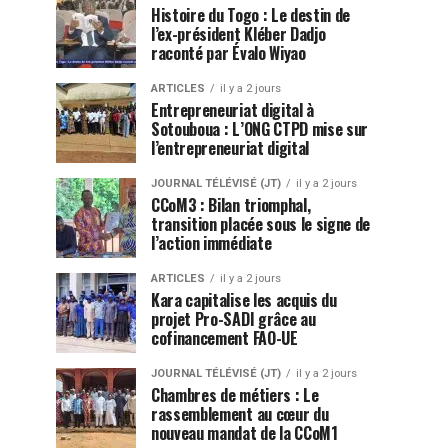
Histoire du Togo : Le destin de
l’ex-président Kléber Dadjo
raconté par Évalo Wiyao
ARTICLES
il y a 2 jours
Entrepreneuriat digital à
Sotouboua : L’ONG CTPD mise sur
l’entrepreneuriat digital
JOURNAL TÉLÉVISÉ (JT)
il y a 2 jours
CCoM3 : Bilan triomphal,
transition placée sous le signe de
l’action immédiate
ARTICLES
il y a 2 jours
Kara capitalise les acquis du
projet Pro-SADI grâce au
cofinancement FAO-UE
JOURNAL TÉLÉVISÉ (JT)
il y a 2 jours
Chambres de métiers : Le
rassemblement au cœur du
nouveau mandat de la CCoM1