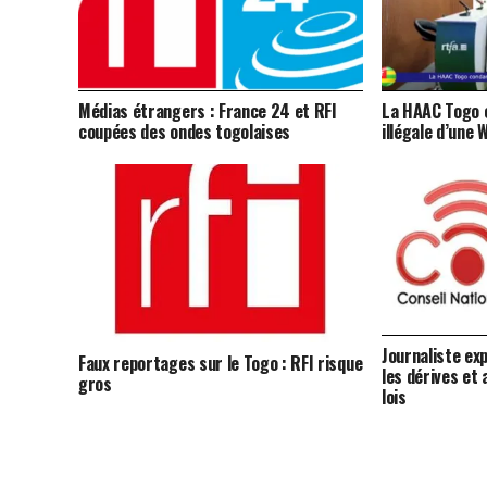
Médias étrangers : France 24 et RFI
La HAAC Togo 
coupées des ondes togolaises
illégale d’une 
Journaliste ex
Faux reportages sur le Togo : RFI risque
les dérives et 
gros
lois