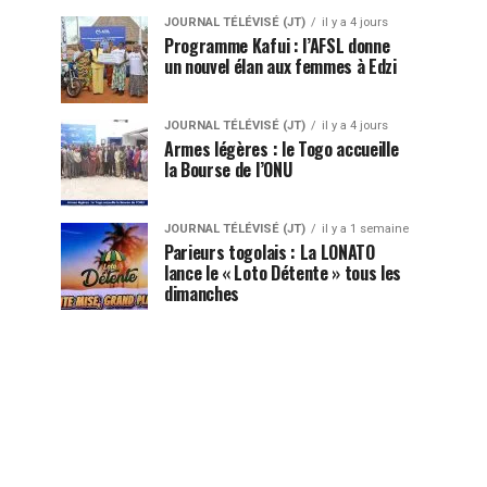
JOURNAL TÉLÉVISÉ (JT)
il y a 4 jours
Programme Kafui : l’AFSL donne
un nouvel élan aux femmes à Edzi
JOURNAL TÉLÉVISÉ (JT)
il y a 4 jours
Armes légères : le Togo accueille
la Bourse de l’ONU
JOURNAL TÉLÉVISÉ (JT)
il y a 1 semaine
Parieurs togolais : La LONATO
lance le « Loto Détente » tous les
dimanches