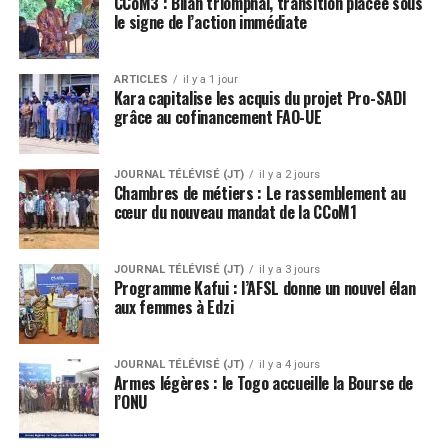
CCoM3 : Bilan triomphal, transition placée sous
le signe de l’action immédiate
ARTICLES
il y a 1 jour
Kara capitalise les acquis du projet Pro-SADI
grâce au cofinancement FAO-UE
JOURNAL TÉLÉVISÉ (JT)
il y a 2 jours
Chambres de métiers : Le rassemblement au
cœur du nouveau mandat de la CCoM1
JOURNAL TÉLÉVISÉ (JT)
il y a 3 jours
Programme Kafui : l’AFSL donne un nouvel élan
aux femmes à Edzi
JOURNAL TÉLÉVISÉ (JT)
il y a 4 jours
Armes légères : le Togo accueille la Bourse de
l’ONU