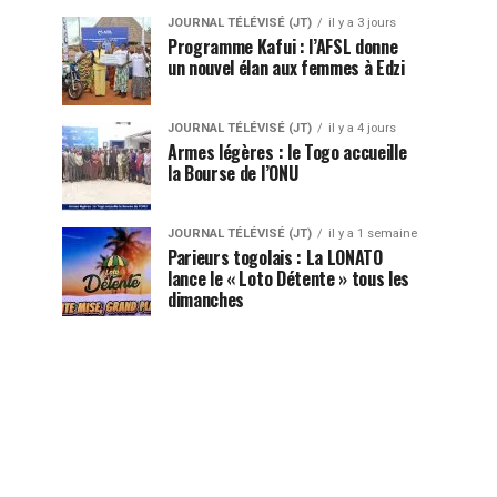
JOURNAL TÉLÉVISÉ (JT)
il y a 3 jours
Programme Kafui : l’AFSL donne
un nouvel élan aux femmes à Edzi
JOURNAL TÉLÉVISÉ (JT)
il y a 4 jours
Armes légères : le Togo accueille
la Bourse de l’ONU
JOURNAL TÉLÉVISÉ (JT)
il y a 1 semaine
Parieurs togolais : La LONATO
lance le « Loto Détente » tous les
dimanches