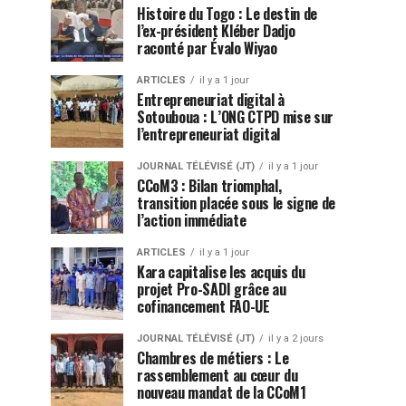
Histoire du Togo : Le destin de
l’ex-président Kléber Dadjo
raconté par Évalo Wiyao
ARTICLES
il y a 1 jour
Entrepreneuriat digital à
Sotouboua : L’ONG CTPD mise sur
l’entrepreneuriat digital
JOURNAL TÉLÉVISÉ (JT)
il y a 1 jour
CCoM3 : Bilan triomphal,
transition placée sous le signe de
l’action immédiate
ARTICLES
il y a 1 jour
Kara capitalise les acquis du
projet Pro-SADI grâce au
cofinancement FAO-UE
JOURNAL TÉLÉVISÉ (JT)
il y a 2 jours
Chambres de métiers : Le
rassemblement au cœur du
nouveau mandat de la CCoM1