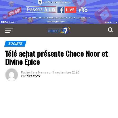
SOCIÉTÉ
Télé achat présente Choco Noor et
Divine Épice
Publié
il y a 6 ans
sur
1 septembre 2020
Par
direct7tv