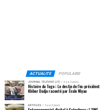
ACTUALITE
POPULAIRE
JOURNAL TÉLÉVISÉ (JT)
il y a 2 jours
Histoire du Togo : Le destin de l’ex-président
Kléber Dadjo raconté par Évalo Wiyao
ARTICLES
il y a 2 jours
Entrepreneuriat digital à Sotouboua : L’ONG