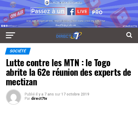
SOCIÉTÉ
Lutte contre les MTN : le Togo
abrite la 62e réunion des experts de
mectizan
Publié
il y a 7 ans
sur
17 octobre 2019
Par
direct7tv