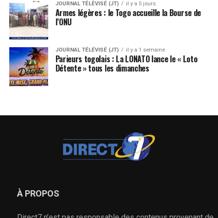
JOURNAL TÉLÉVISÉ (JT)
il y a 5 jours
Armes légères : le Togo accueille la Bourse de
l’ONU
JOURNAL TÉLÉVISÉ (JT)
il y a 1 semaine
Parieurs togolais : La LONATO lance le « Loto
Détente » tous les dimanches
À PROPOS
Direct7 n’est pas responsable des contenus provenant de