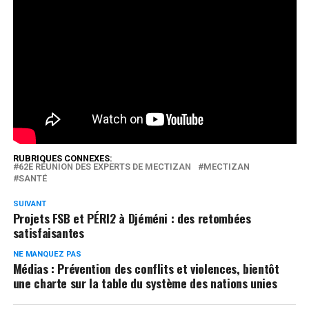
tropicales négligées plus fréquentes au sein des
populations à faible revenue. Véritable problème de
santé publique, les MTN touchent plus d’un milliard
d’habitants sur le plan mondial.
Réseaux Sociaux
0
Partages
RUBRIQUES CONNEXES:
62E RÉUNION DES EXPERTS DE MECTIZAN
MECTIZAN
SANTÉ
SUIVANT
Projets FSB et PÉRI2 à Djéméni : des retombées
satisfaisantes
NE MANQUEZ PAS
Médias : Prévention des conflits et violences, bientôt
une charte sur la table du système des nations unies