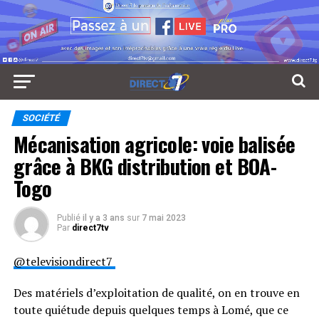
SOCIÉTÉ
Mécanisation agricole: voie balisée
grâce à BKG distribution et BOA-
Togo
Publié
il y a 3 ans
sur
7 mai 2023
Par
direct7tv
@televisiondirect7
Des matériels d’exploitation de qualité, on en trouve en
toute quiétude depuis quelques temps à Lomé, que ce