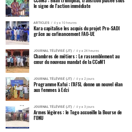
CCoM3 : Bilan triomphal, transition placée sous
le signe de l’action immédiate
ARTICLES
il y a 10 heures
Kara capitalise les acquis du projet Pro-SADI
grâce au cofinancement FAO-UE
JOURNAL TÉLÉVISÉ (JT)
il y a 24 heures
Chambres de métiers : Le rassemblement au
cœur du nouveau mandat de la CCoM1
JOURNAL TÉLÉVISÉ (JT)
il y a 2 jours
Programme Kafui : l’AFSL donne un nouvel élan
aux femmes à Edzi
JOURNAL TÉLÉVISÉ (JT)
il y a 3 jours
Armes légères : le Togo accueille la Bourse de
l’ONU