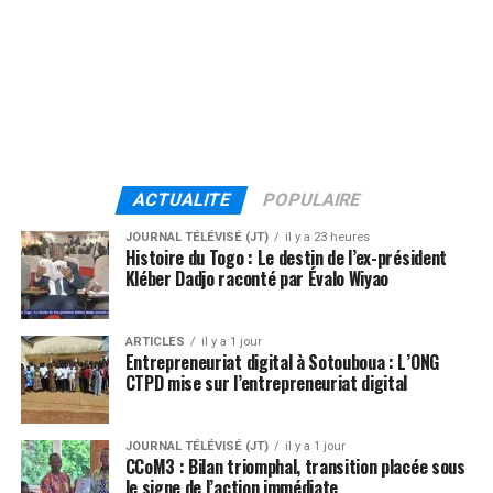
ACTUALITE
POPULAIRE
JOURNAL TÉLÉVISÉ (JT)
il y a 23 heures
Histoire du Togo : Le destin de l’ex-président
Kléber Dadjo raconté par Évalo Wiyao
ARTICLES
il y a 1 jour
Entrepreneuriat digital à Sotouboua : L’ONG
CTPD mise sur l’entrepreneuriat digital
JOURNAL TÉLÉVISÉ (JT)
il y a 1 jour
CCoM3 : Bilan triomphal, transition placée sous
le signe de l’action immédiate