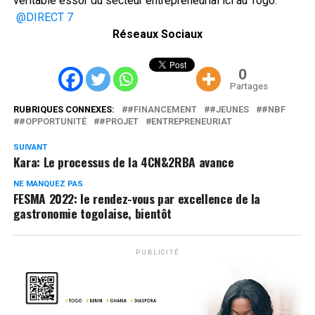
véritable essor du secteur entrepreneurial ici au Togo.
@DIRECT 7
Réseaux Sociaux
0
Partages
RUBRIQUES CONNEXES:
#FINANCEMENT
#JEUNES
#NBF
#OPPORTUNITÉ
#PROJET
ENTREPRENEURIAT
SUIVANT
Kara: Le processus de la 4CN&2RBA avance
NE MANQUEZ PAS
FESMA 2022: le rendez-vous par excellence de la
gastronomie togolaise, bientôt
PUBLICITÉ