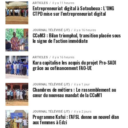
ARTICLES
il y a 11 heures
Entrepreneuriat digital à Sotouboua : L’ONG
CTPD mise sur l’entrepreneuriat digital
JOURNAL TÉLÉVISÉ (JT)
il y a 16 heures
CCoM3 : Bilan triomphal, transition placée sous
le signe de l’action immédiate
ARTICLES
il y a 16 heures
Kara capitalise les acquis du projet Pro-SADI
grâce au cofinancement FAO-UE
JOURNAL TÉLÉVISÉ (JT)
il y a 1 jour
Chambres de métiers : Le rassemblement au
cœur du nouveau mandat de la CCoM1
JOURNAL TÉLÉVISÉ (JT)
il y a 2 jours
Programme Kafui : l’AFSL donne un nouvel élan
aux femmes à Edzi