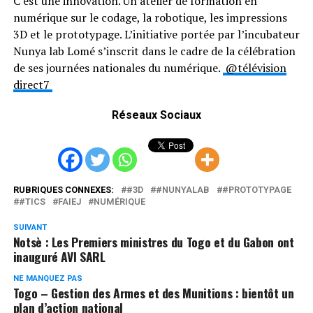
C’est une innovation. Un atelier de formation en
numérique sur le codage, la robotique, les impressions
3D et le prototypage. L’initiative portée par l’incubateur
Nunya lab Lomé s’inscrit dans le cadre de la célébration
de ses journées nationales du numérique.
@télévision
direct7
Réseaux Sociaux
RUBRIQUES CONNEXES:
#3D
#NUNYALAB
#PROTOTYPAGE
#TICS
FAIEJ
NUMÉRIQUE
SUIVANT
Notsè : Les Premiers ministres du Togo et du Gabon ont
inauguré AVI SARL
NE MANQUEZ PAS
Togo – Gestion des Armes et des Munitions : bientôt un
plan d’action national