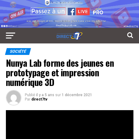
SOCIÉTÉ
Nunya Lab forme des jeunes en
prototypage et impression
numérique 3D
Publié
il y a 5 ans
sur
1 décembre 2021
Par
direct7tv