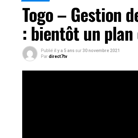
Togo – Gestion d
: bientôt un plan
Publié
il y a 5 ans
sur
30 novembre 2021
Par
direct7tv