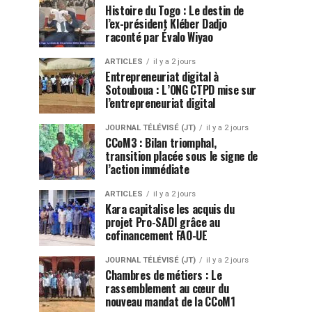
Histoire du Togo : Le destin de
l’ex-président Kléber Dadjo
raconté par Évalo Wiyao
ARTICLES
il y a 2 jours
Entrepreneuriat digital à
Sotouboua : L’ONG CTPD mise sur
l’entrepreneuriat digital
JOURNAL TÉLÉVISÉ (JT)
il y a 2 jours
CCoM3 : Bilan triomphal,
transition placée sous le signe de
l’action immédiate
ARTICLES
il y a 2 jours
Kara capitalise les acquis du
projet Pro-SADI grâce au
cofinancement FAO-UE
JOURNAL TÉLÉVISÉ (JT)
il y a 2 jours
Chambres de métiers : Le
rassemblement au cœur du
nouveau mandat de la CCoM1