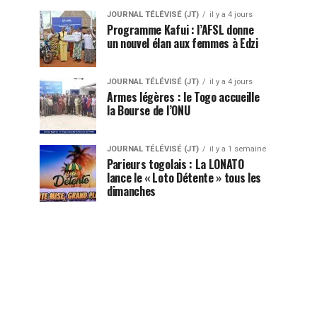
JOURNAL TÉLÉVISÉ (JT)
il y a 4 jours
Programme Kafui : l’AFSL donne
un nouvel élan aux femmes à Edzi
JOURNAL TÉLÉVISÉ (JT)
il y a 4 jours
Armes légères : le Togo accueille
la Bourse de l’ONU
JOURNAL TÉLÉVISÉ (JT)
il y a 1 semaine
Parieurs togolais : La LONATO
lance le « Loto Détente » tous les
dimanches