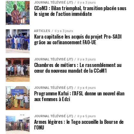
JOURNAL TÉLÉVISÉ (JT)
il y a 3 jours
CCoM3 : Bilan triomphal, transition placée sous
le signe de l’action immédiate
ARTICLES
il y a 3 jours
Kara capitalise les acquis du projet Pro-SADI
grâce au cofinancement FAO-UE
JOURNAL TÉLÉVISÉ (JT)
il y a 3 jours
Chambres de métiers : Le rassemblement au
cœur du nouveau mandat de la CCoM1
JOURNAL TÉLÉVISÉ (JT)
il y a 4 jours
Programme Kafui : l’AFSL donne un nouvel élan
aux femmes à Edzi
JOURNAL TÉLÉVISÉ (JT)
il y a 5 jours
Armes légères : le Togo accueille la Bourse de
l’ONU