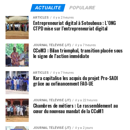
ACTUALITE
POPULAIRE
ARTICLES
il y a 2 heures
Entrepreneuriat digital à Sotouboua : L’ONG
CTPD mise sur l’entrepreneuriat digital
JOURNAL TÉLÉVISÉ (JT)
il y a 7 heures
CCoM3 : Bilan triomphal, transition placée sous
le signe de l’action immédiate
ARTICLES
il y a 7 heures
Kara capitalise les acquis du projet Pro-SADI
grâce au cofinancement FAO-UE
JOURNAL TÉLÉVISÉ (JT)
il y a 22 heures
Chambres de métiers : Le rassemblement au
cœur du nouveau mandat de la CCoM1
JOURNAL TÉLÉVISÉ (JT)
il y a 2 jours