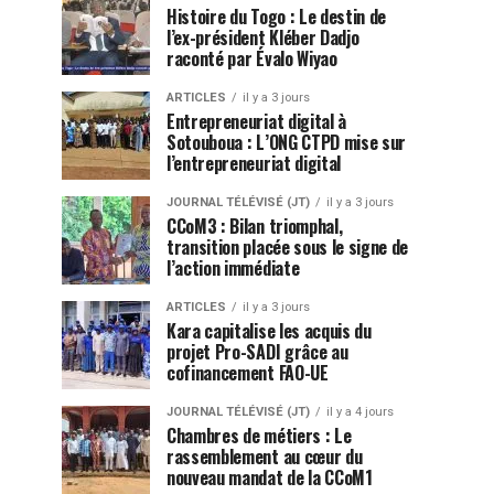
Histoire du Togo : Le destin de
l’ex-président Kléber Dadjo
raconté par Évalo Wiyao
ARTICLES
il y a 3 jours
Entrepreneuriat digital à
Sotouboua : L’ONG CTPD mise sur
l’entrepreneuriat digital
JOURNAL TÉLÉVISÉ (JT)
il y a 3 jours
CCoM3 : Bilan triomphal,
transition placée sous le signe de
l’action immédiate
ARTICLES
il y a 3 jours
Kara capitalise les acquis du
projet Pro-SADI grâce au
cofinancement FAO-UE
JOURNAL TÉLÉVISÉ (JT)
il y a 4 jours
Chambres de métiers : Le
rassemblement au cœur du
nouveau mandat de la CCoM1