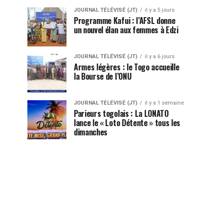
JOURNAL TÉLÉVISÉ (JT)
il y a 5 jours
Programme Kafui : l’AFSL donne
un nouvel élan aux femmes à Edzi
JOURNAL TÉLÉVISÉ (JT)
il y a 6 jours
Armes légères : le Togo accueille
la Bourse de l’ONU
JOURNAL TÉLÉVISÉ (JT)
il y a 1 semaine
Parieurs togolais : La LONATO
lance le « Loto Détente » tous les
dimanches