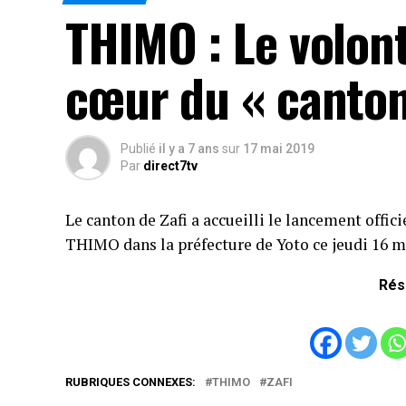
THIMO : Le volon
cœur du « canton
Publié
il y a 7 ans
sur
17 mai 2019
Par
direct7tv
Le canton de Zafi a accueilli le lancement offi
THIMO dans la préfecture de Yoto ce jeudi 16 m
Rés
RUBRIQUES CONNEXES:
THIMO
ZAFI