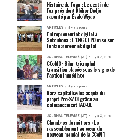
Histoire du Togo : Le destin de
l’ex-président Kléber Dadjo
raconté par Évalo Wiyao
ARTICLES
il y a 2 jours
Entrepreneuriat digital à
Sotouboua : L’ONG CTPD mise sur
l’entrepreneuriat digital
JOURNAL TÉLÉVISÉ (JT)
il y a 2 jours
CCoM3 : Bilan triomphal,
transition placée sous le signe de
l’action immédiate
ARTICLES
il y a 2 jours
Kara capitalise les acquis du
projet Pro-SADI grâce au
cofinancement FAO-UE
JOURNAL TÉLÉVISÉ (JT)
il y a 3 jours
Chambres de métiers : Le
rassemblement au cœur du
nouveau mandat de la CCoM1