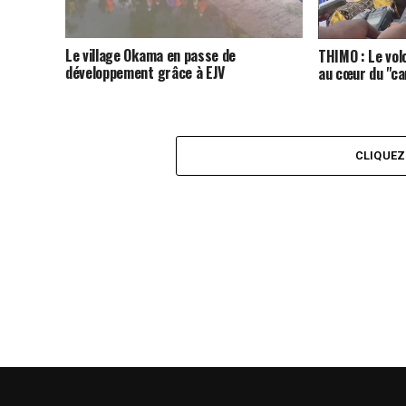
Le village Okama en passe de
THIMO : Le vo
développement grâce à EJV
au cœur du "ca
CLIQUE