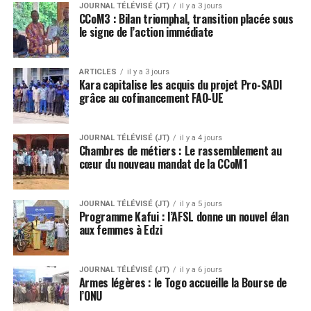
JOURNAL TÉLÉVISÉ (JT)
il y a 3 jours
CCoM3 : Bilan triomphal, transition placée sous
le signe de l’action immédiate
ARTICLES
il y a 3 jours
Kara capitalise les acquis du projet Pro-SADI
grâce au cofinancement FAO-UE
JOURNAL TÉLÉVISÉ (JT)
il y a 4 jours
Chambres de métiers : Le rassemblement au
cœur du nouveau mandat de la CCoM1
JOURNAL TÉLÉVISÉ (JT)
il y a 5 jours
Programme Kafui : l’AFSL donne un nouvel élan
aux femmes à Edzi
JOURNAL TÉLÉVISÉ (JT)
il y a 6 jours
Armes légères : le Togo accueille la Bourse de
l’ONU