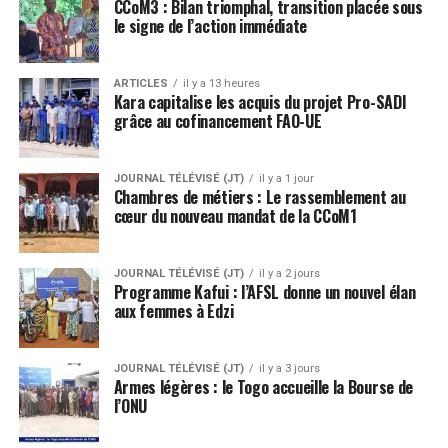
CCoM3 : Bilan triomphal, transition placée sous
le signe de l’action immédiate
ARTICLES
il y a 13 heures
Kara capitalise les acquis du projet Pro-SADI
grâce au cofinancement FAO-UE
JOURNAL TÉLÉVISÉ (JT)
il y a 1 jour
Chambres de métiers : Le rassemblement au
cœur du nouveau mandat de la CCoM1
JOURNAL TÉLÉVISÉ (JT)
il y a 2 jours
Programme Kafui : l’AFSL donne un nouvel élan
aux femmes à Edzi
JOURNAL TÉLÉVISÉ (JT)
il y a 3 jours
Armes légères : le Togo accueille la Bourse de
l’ONU