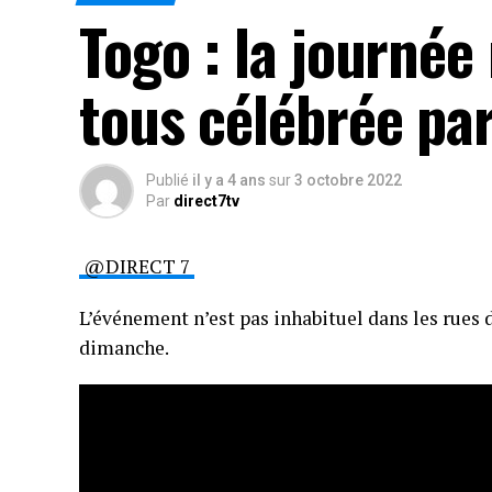
Togo : la journée
tous célébrée par
Publié
il y a 4 ans
sur
3 octobre 2022
Par
direct7tv
@DIRECT 7
L’événement n’est pas inhabituel dans les rues
dimanche.