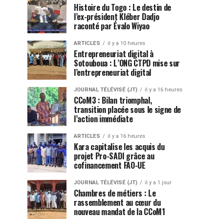
Histoire du Togo : Le destin de
l’ex-président Kléber Dadjo
raconté par Évalo Wiyao
ARTICLES
il y a 10 heures
Entrepreneuriat digital à
Sotouboua : L’ONG CTPD mise sur
l’entrepreneuriat digital
JOURNAL TÉLÉVISÉ (JT)
il y a 16 heures
CCoM3 : Bilan triomphal,
transition placée sous le signe de
l’action immédiate
ARTICLES
il y a 16 heures
Kara capitalise les acquis du
projet Pro-SADI grâce au
cofinancement FAO-UE
JOURNAL TÉLÉVISÉ (JT)
il y a 1 jour
Chambres de métiers : Le
rassemblement au cœur du
nouveau mandat de la CCoM1