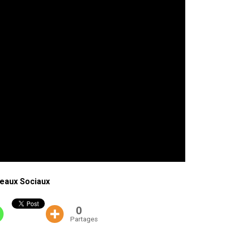
eaux Sociaux
0
Partages