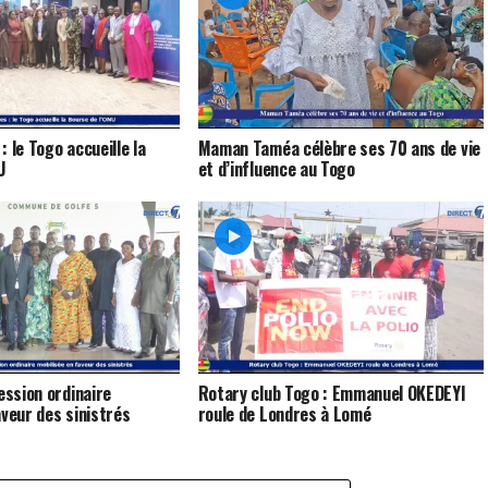
 le Togo accueille la
Maman Taméa célèbre ses 70 ans de vie
U
et d’influence au Togo
ession ordinaire
Rotary club Togo : Emmanuel OKEDEYI
aveur des sinistrés
roule de Londres à Lomé