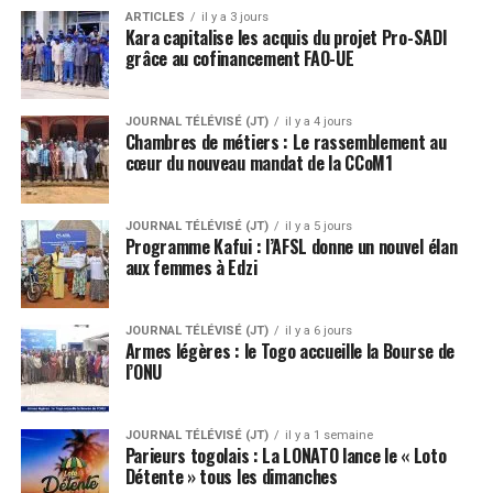
ARTICLES
il y a 3 jours
Kara capitalise les acquis du projet Pro-SADI
grâce au cofinancement FAO-UE
JOURNAL TÉLÉVISÉ (JT)
il y a 4 jours
Chambres de métiers : Le rassemblement au
cœur du nouveau mandat de la CCoM1
JOURNAL TÉLÉVISÉ (JT)
il y a 5 jours
Programme Kafui : l’AFSL donne un nouvel élan
aux femmes à Edzi
JOURNAL TÉLÉVISÉ (JT)
il y a 6 jours
Armes légères : le Togo accueille la Bourse de
l’ONU
JOURNAL TÉLÉVISÉ (JT)
il y a 1 semaine
Parieurs togolais : La LONATO lance le « Loto
Détente » tous les dimanches