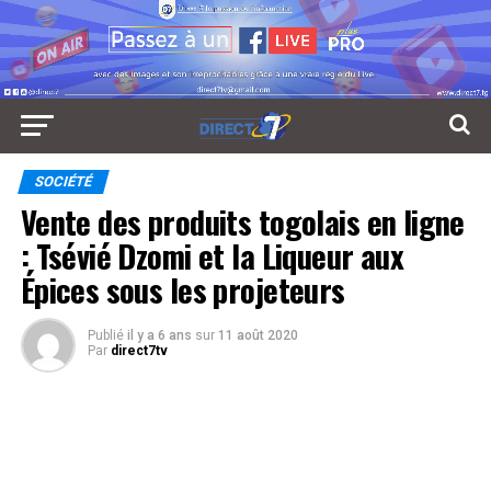
SOCIÉTÉ
Vente des produits togolais en ligne
: Tsévié Dzomi et la Liqueur aux
Épices sous les projeteurs
Publié
il y a 6 ans
sur
11 août 2020
Par
direct7tv