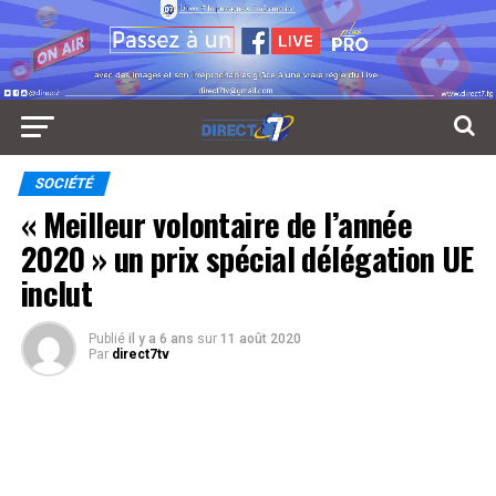
SOCIÉTÉ
« Meilleur volontaire de l’année
2020 » un prix spécial délégation UE
inclut
Publié
il y a 6 ans
sur
11 août 2020
Par
direct7tv