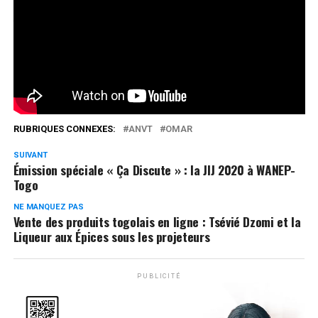
travers un concours national dénommé » meilleur
volontaire de l’année ». Cette année 2020, (…)
Réseaux Sociaux
0
Partages
RUBRIQUES CONNEXES:
ANVT
OMAR
SUIVANT
Émission spéciale « Ça Discute » : la JIJ 2020 à WANEP-
Togo
NE MANQUEZ PAS
Vente des produits togolais en ligne : Tsévié Dzomi et la
Liqueur aux Épices sous les projeteurs
PUBLICITÉ