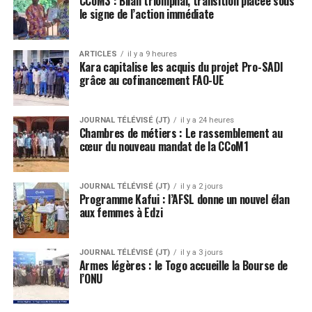
CCoM3 : Bilan triomphal, transition placée sous
le signe de l’action immédiate
ARTICLES
il y a 9 heures
Kara capitalise les acquis du projet Pro-SADI
grâce au cofinancement FAO-UE
JOURNAL TÉLÉVISÉ (JT)
il y a 24 heures
Chambres de métiers : Le rassemblement au
cœur du nouveau mandat de la CCoM1
JOURNAL TÉLÉVISÉ (JT)
il y a 2 jours
Programme Kafui : l’AFSL donne un nouvel élan
aux femmes à Edzi
JOURNAL TÉLÉVISÉ (JT)
il y a 3 jours
Armes légères : le Togo accueille la Bourse de
l’ONU