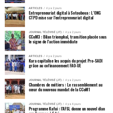
ARTICLES
il y a 2 jours
Entrepreneuriat digital à Sotouboua : L’ONG
CTPD mise sur l’entrepreneuriat digital
JOURNAL TÉLÉVISÉ (JT)
il y a 2 jours
CCoM3 : Bilan triomphal, transition placée sous
le signe de l’action immédiate
ARTICLES
il y a 2 jours
Kara capitalise les acquis du projet Pro-SADI
grâce au cofinancement FAO-UE
JOURNAL TÉLÉVISÉ (JT)
il y a 2 jours
Chambres de métiers : Le rassemblement au
cœur du nouveau mandat de la CCoM1
JOURNAL TÉLÉVISÉ (JT)
il y a 4 jours
Programme Kafui : l’AFSL donne un nouvel élan