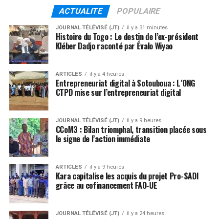
ACTUALITE
POPULAIRE
JOURNAL TÉLÉVISÉ (JT)
il y a 31 minutes
Histoire du Togo : Le destin de l’ex-président
Kléber Dadjo raconté par Évalo Wiyao
ARTICLES
il y a 4 heures
Entrepreneuriat digital à Sotouboua : L’ONG
CTPD mise sur l’entrepreneuriat digital
JOURNAL TÉLÉVISÉ (JT)
il y a 9 heures
CCoM3 : Bilan triomphal, transition placée sous
le signe de l’action immédiate
ARTICLES
il y a 9 heures
Kara capitalise les acquis du projet Pro-SADI
grâce au cofinancement FAO-UE
JOURNAL TÉLÉVISÉ (JT)
il y a 24 heures