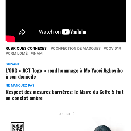
protection depuis le 4 mai dernier.
Réseaux Sociaux
0
Partages
RUBRIQUES CONNEXES:
CONFECTION DE MASQUES
COVID19
CRM LOMÉ
INAM
SUIVANT
L’ONG « ACT Togo » rend hommage à Me Yaovi Agboyibo
à son domicile
NE MANQUEZ PAS
Respect des mesures barrières: le Maire du Golfe 5 fait
un constat amère
PUBLICITÉ