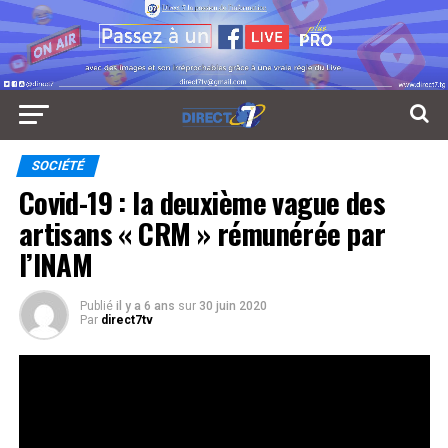
SOCIÉTÉ
Covid-19 : la deuxième vague des
artisans « CRM » rémunérée par
l’INAM
Publié
il y a 6 ans
sur
30 juin 2020
Par
direct7tv
Après le travail, place aux butain. Ils sont des
couturières et couturiers de la chambre régionale des
métiers sollicités par l’Institut national d’assurance
maladie, INAM, pour la confection des masques de