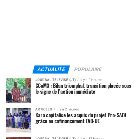
ACTUALITE
POPULAIRE
JOURNAL TÉLÉVISÉ (JT)
il y a 2 heures
CCoM3 : Bilan triomphal, transition placée sous
le signe de l’action immédiate
ARTICLES
il y a 2 heures
Kara capitalise les acquis du projet Pro-SADI
grâce au cofinancement FAO-UE
JOURNAL TÉLÉVISÉ (JT)
il y a 17 heures