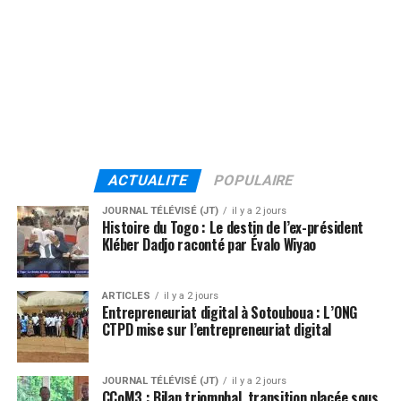
ACTUALITE
POPULAIRE
JOURNAL TÉLÉVISÉ (JT)
il y a 2 jours
Histoire du Togo : Le destin de l’ex-président
Kléber Dadjo raconté par Évalo Wiyao
ARTICLES
il y a 2 jours
Entrepreneuriat digital à Sotouboua : L’ONG
CTPD mise sur l’entrepreneuriat digital
JOURNAL TÉLÉVISÉ (JT)
il y a 2 jours
CCoM3 : Bilan triomphal, transition placée sous