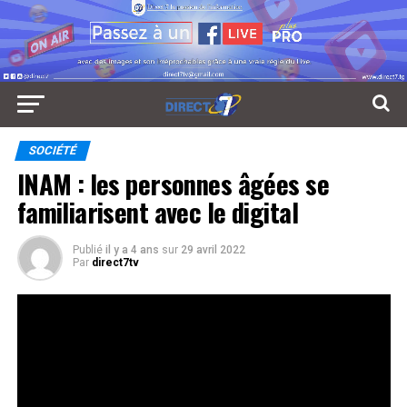
SOCIÉTÉ
INAM : les personnes âgées se
familiarisent avec le digital
Publié
il y a 4 ans
sur
29 avril 2022
Par
direct7tv