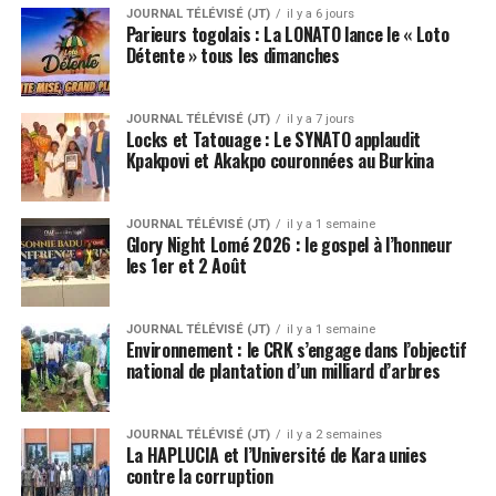
JOURNAL TÉLÉVISÉ (JT)
il y a 6 jours
Parieurs togolais : La LONATO lance le « Loto
Détente » tous les dimanches
JOURNAL TÉLÉVISÉ (JT)
il y a 7 jours
Locks et Tatouage : Le SYNATO applaudit
Kpakpovi et Akakpo couronnées au Burkina
JOURNAL TÉLÉVISÉ (JT)
il y a 1 semaine
Glory Night Lomé 2026 : le gospel à l’honneur
les 1er et 2 Août
JOURNAL TÉLÉVISÉ (JT)
il y a 1 semaine
Environnement : le CRK s’engage dans l’objectif
national de plantation d’un milliard d’arbres
JOURNAL TÉLÉVISÉ (JT)
il y a 2 semaines
La HAPLUCIA et l’Université de Kara unies
contre la corruption