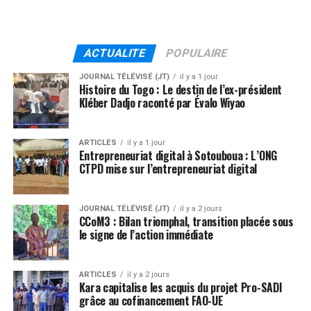
ACTUALITE
POPULAIRE
JOURNAL TÉLÉVISÉ (JT)
il y a 1 jour
Histoire du Togo : Le destin de l’ex-président
Kléber Dadjo raconté par Évalo Wiyao
ARTICLES
il y a 1 jour
Entrepreneuriat digital à Sotouboua : L’ONG
CTPD mise sur l’entrepreneuriat digital
JOURNAL TÉLÉVISÉ (JT)
il y a 2 jours
CCoM3 : Bilan triomphal, transition placée sous
le signe de l’action immédiate
ARTICLES
il y a 2 jours
Kara capitalise les acquis du projet Pro-SADI
grâce au cofinancement FAO-UE