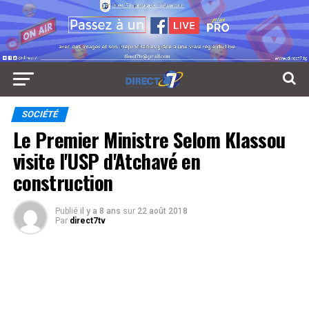
SOCIÉTÉ
Le Premier Ministre Selom Klassou
visite l'USP d'Atchavé en
construction
Publié
il y a 8 ans
sur
22 août 2018
Par
direct7tv