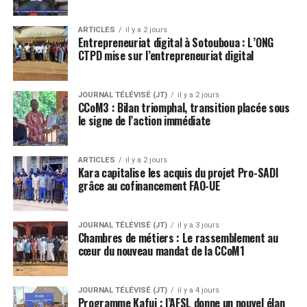
ARTICLES
il y a 2 jours
Entrepreneuriat digital à Sotouboua : L’ONG
CTPD mise sur l’entrepreneuriat digital
JOURNAL TÉLÉVISÉ (JT)
il y a 2 jours
CCoM3 : Bilan triomphal, transition placée sous
le signe de l’action immédiate
ARTICLES
il y a 2 jours
Kara capitalise les acquis du projet Pro-SADI
grâce au cofinancement FAO-UE
JOURNAL TÉLÉVISÉ (JT)
il y a 3 jours
Chambres de métiers : Le rassemblement au
cœur du nouveau mandat de la CCoM1
JOURNAL TÉLÉVISÉ (JT)
il y a 4 jours
Programme Kafui : l’AFSL donne un nouvel élan