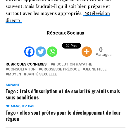
souvent. Mais faudrait-il qu’il soit bien préparé et
surtout avec les moyens appropriés.
@télévision
direct7
Réseaux Sociaux
0
Partages
RUBRIQUES CONNEXES:
# SOLUTION HAYATHE
CONSULTATION
GROSSESSE PRÉCOCE
JEUNE FILLE
MOYEN
SANTÉ SEXUELLE
SUIVANT
Togo : frais d’inscription et de scolarité gratuits mais
sous conditions
NE MANQUEZ PAS
Togo : elles sont prêtes pour le développement de leur
région