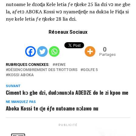
nutoame le dzoɖa Kele letia ƒe ŋkeke 25 lia dzi vɔ me gbe
la, aƒetɔ ABOKA Kossi wɔ nyameɖeɖe na dukɔa le Fiɖa si
nye kele letia ƒe ŋkeke 28 lia dzi.
Réseaux Sociaux
0
Partages
RUBRIQUES CONNEXES:
#EWE
DÉSENCOMBREMENT DES TROTTOIRS
GOLFE 5
KOSSI ABOKA
SUIVANT
Ciment kɔ gbe dzi, dudɔnunɔla ADEDZE do le zi kpoo me
NE MANQUEZ PAS
Aboka Kossi te ɖe éƒe nutoame nɔlawo nu
PUBLICITÉ