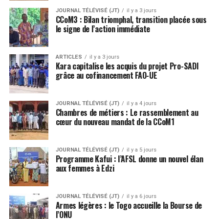
JOURNAL TÉLÉVISÉ (JT)
il y a 3 jours
CCoM3 : Bilan triomphal, transition placée sous
le signe de l’action immédiate
ARTICLES
il y a 3 jours
Kara capitalise les acquis du projet Pro-SADI
grâce au cofinancement FAO-UE
JOURNAL TÉLÉVISÉ (JT)
il y a 4 jours
Chambres de métiers : Le rassemblement au
cœur du nouveau mandat de la CCoM1
JOURNAL TÉLÉVISÉ (JT)
il y a 5 jours
Programme Kafui : l’AFSL donne un nouvel élan
aux femmes à Edzi
JOURNAL TÉLÉVISÉ (JT)
il y a 6 jours
Armes légères : le Togo accueille la Bourse de
l’ONU