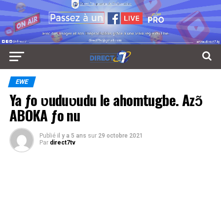
EWE
Ya ƒo ʋuduʋudu le ahomtugbe. Azɔ̃
ABOKA ƒo nu
Publié
il y a 5 ans
sur
29 octobre 2021
Par
direct7tv