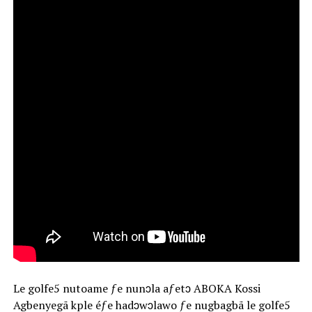
Le golfe5 nutoame ƒe nunɔla aƒetɔ ABOKA Kossi
Agbenyegã kple éƒe hadɔwɔlawo ƒe nugbagbã le golfe5