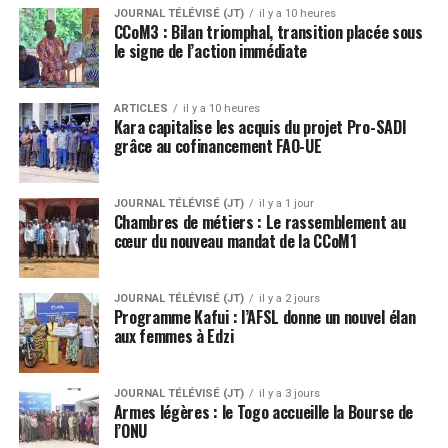
JOURNAL TÉLÉVISÉ (JT)
il y a 10 heures
CCoM3 : Bilan triomphal, transition placée sous
le signe de l’action immédiate
ARTICLES
il y a 10 heures
Kara capitalise les acquis du projet Pro-SADI
grâce au cofinancement FAO-UE
JOURNAL TÉLÉVISÉ (JT)
il y a 1 jour
Chambres de métiers : Le rassemblement au
cœur du nouveau mandat de la CCoM1
JOURNAL TÉLÉVISÉ (JT)
il y a 2 jours
Programme Kafui : l’AFSL donne un nouvel élan
aux femmes à Edzi
JOURNAL TÉLÉVISÉ (JT)
il y a 3 jours
Armes légères : le Togo accueille la Bourse de
l’ONU