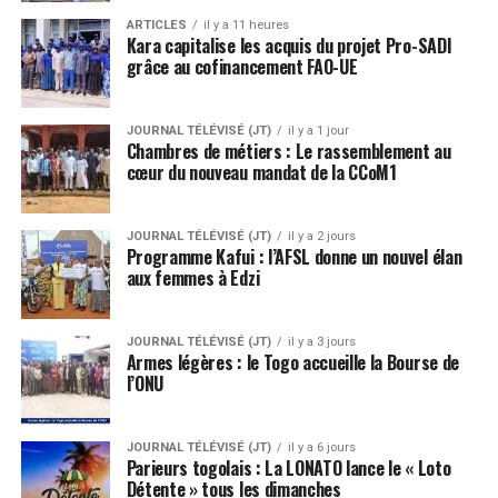
ARTICLES
il y a 11 heures
Kara capitalise les acquis du projet Pro-SADI
grâce au cofinancement FAO-UE
JOURNAL TÉLÉVISÉ (JT)
il y a 1 jour
Chambres de métiers : Le rassemblement au
cœur du nouveau mandat de la CCoM1
JOURNAL TÉLÉVISÉ (JT)
il y a 2 jours
Programme Kafui : l’AFSL donne un nouvel élan
aux femmes à Edzi
JOURNAL TÉLÉVISÉ (JT)
il y a 3 jours
Armes légères : le Togo accueille la Bourse de
l’ONU
JOURNAL TÉLÉVISÉ (JT)
il y a 6 jours
Parieurs togolais : La LONATO lance le « Loto
Détente » tous les dimanches